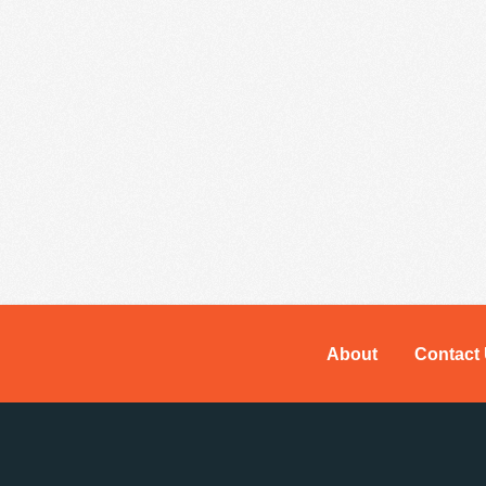
About
Contact