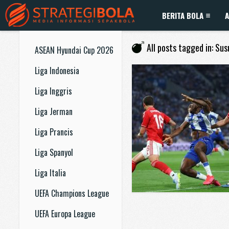
BERITA BOLA
A
All posts tagged in: Su
ASEAN Hyundai Cup 2026
Liga Indonesia
Liga Inggris
Liga Jerman
Liga Prancis
Liga Spanyol
Liga Italia
UEFA Champions League
UEFA Europa League