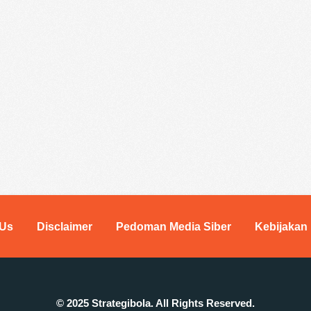
 Us
Disclaimer
Pedoman Media Siber
Kebijakan 
© 2025 Strategibola. All Rights Reserved.