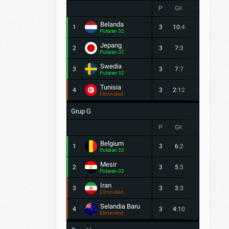
P
GK
+/-
PTS
Belanda
1
3
10:4
6
7
Putaran 32
Jepang
2
3
7:3
4
5
Putaran 32
Swedia
3
3
7:7
0
4
Putaran 32
Tunisia
4
3
2:12
-10
0
Eliminated
Grup G
P
GK
+/-
PTS
Belgium
1
3
6:2
4
5
Putaran 32
Mesir
2
3
5:3
2
5
Putaran 32
Iran
3
3
3:3
0
3
Eliminated
Selandia Baru
4
3
4:10
-6
1
Eliminated