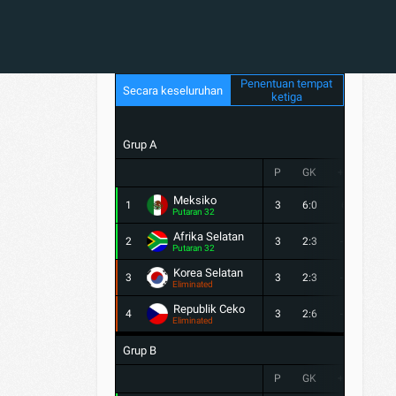
Penentuan tempat
Secara keseluruhan
ketiga
Grup A
P
GK
+/-
PTS
Meksiko
1
3
6:0
6
9
Putaran 32
Afrika Selatan
2
3
2:3
-1
4
Putaran 32
Korea Selatan
3
3
2:3
-1
3
Eliminated
Republik Ceko
4
3
2:6
-4
1
Eliminated
Grup B
P
GK
+/-
PTS