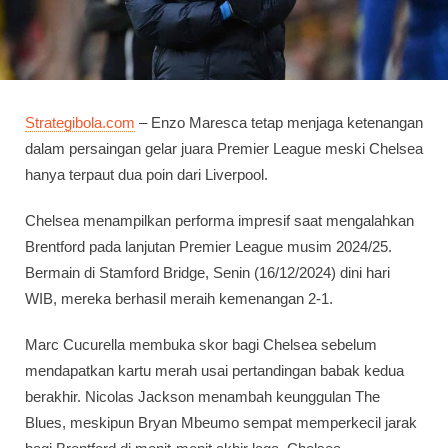
Strategibola.com
– Enzo Maresca tetap menjaga ketenangan
dalam persaingan gelar juara Premier League meski Chelsea
hanya terpaut dua poin dari Liverpool.
Chelsea menampilkan performa impresif saat mengalahkan
Brentford pada lanjutan Premier League musim 2024/25.
Bermain di Stamford Bridge, Senin (16/12/2024) dini hari
WIB, mereka berhasil meraih kemenangan 2-1.
Marc Cucurella membuka skor bagi Chelsea sebelum
mendapatkan kartu merah usai pertandingan babak kedua
berakhir. Nicolas Jackson menambah keunggulan The
Blues, meskipun Bryan Mbeumo sempat memperkecil jarak