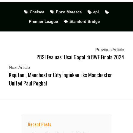
Chelsea
Enzo Maresca
epl
Premier League
Stamford Bridge
Previous Article
PBSI Evaluasi Usai Gagal di BWF Finals 2024
Next Article
Kejutan , Manchester City Inginkan Eks Manchester
United Paul Pogba!
Recent Posts