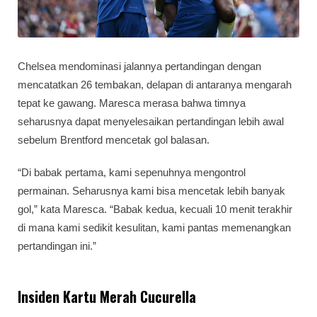
Chelsea mendominasi jalannya pertandingan dengan
mencatatkan 26 tembakan, delapan di antaranya mengarah
tepat ke gawang. Maresca merasa bahwa timnya
seharusnya dapat menyelesaikan pertandingan lebih awal
sebelum Brentford mencetak gol balasan.
“Di babak pertama, kami sepenuhnya mengontrol
permainan. Seharusnya kami bisa mencetak lebih banyak
gol,” kata Maresca. “Babak kedua, kecuali 10 menit terakhir
di mana kami sedikit kesulitan, kami pantas memenangkan
pertandingan ini.”
Insiden Kartu Merah Cucurella