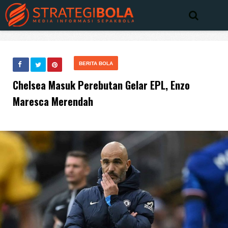
BERITA BOLA
Chelsea Masuk Perebutan Gelar EPL, Enzo
Maresca Merendah