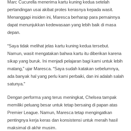
Marc Cucurella menerima kartu kuning kedua setelah
pertandingan usai akibat protes kerasnya kepada wasit.
Menanggapi insiden ini, Maresca berharap para pemainnya
dapat menunjukkan kedewasaan yang lebih baik di masa
depan.
“Saya tidak melihat jelas kartu kuning kedua tersebut.
Namun, wasit mengatakan bahwa kartu itu diberikan karena
sikap yang buruk. Ini menjadi pelajaran bagi kami untuk lebih
matang,” ujar Maresca. “Saya sudah katakan sebelumnya,
ada banyak hal yang perlu kami perbaiki, dan ini adalah salah
satunya.”
Dengan performa yang terus meningkat, Chelsea tampak
memiliki peluang besar untuk tetap bersaing di papan atas
Premier League. Namun, Maresca tetap mengingatkan
pentingnya kerja keras dan konsistensi untuk meraih hasil
maksimal di akhir musim.