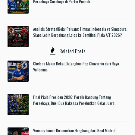
Persebaya Surabaya di Partai Puncak
Analisis StrategiBola: Peluang Timnas Indonesia vs Singapura,
Siapa Lebih Berpeluang Lolos ke Semifinal Piala AFF 2026?
Related Posts
Chelsea Makin Dekat Datangkan Pep Chavarria dari Rayo
Vallecano
Final Piala Presiden 2026: Persib Bandung Tantang
Persebaya, Duel Dua Raksasa Perebutkan Gelar Juara
Vinicius Junior Dirumorkan Hengkang dari Real Madrid,