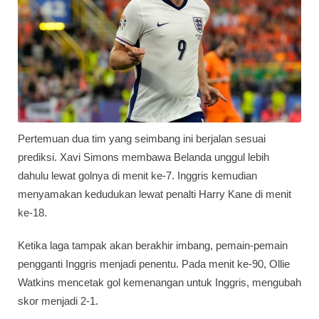
Pertemuan dua tim yang seimbang ini berjalan sesuai
prediksi. Xavi Simons membawa Belanda unggul lebih
dahulu lewat golnya di menit ke-7. Inggris kemudian
menyamakan kedudukan lewat penalti Harry Kane di menit
ke-18.
Ketika laga tampak akan berakhir imbang, pemain-pemain
pengganti Inggris menjadi penentu. Pada menit ke-90, Ollie
Watkins mencetak gol kemenangan untuk Inggris, mengubah
skor menjadi 2-1.