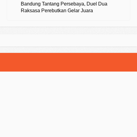
Bandung Tantang Persebaya, Duel Dua
Raksasa Perebutkan Gelar Juara
© 2025 Strategibola. All Rights Reserved.