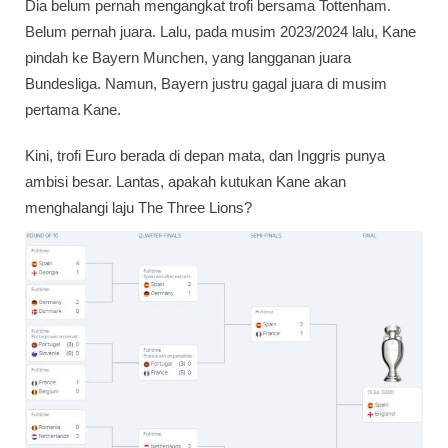
Dia belum pernah mengangkat trofi bersama Tottenham.
Belum pernah juara. Lalu, pada musim 2023/2024 lalu, Kane
pindah ke Bayern Munchen, yang langganan juara
Bundesliga. Namun, Bayern justru gagal juara di musim
pertama Kane.
Kini, trofi Euro berada di depan mata, dan Inggris punya
ambisi besar. Lantas, apakah kutukan Kane akan
menghalangi laju The Three Lions?