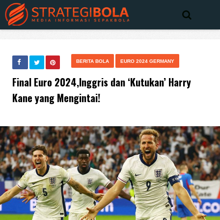
BERITA BOLA
EURO 2024 GERMANY
Final Euro 2024,Inggris dan ‘Kutukan’ Harry
Kane yang Mengintai!