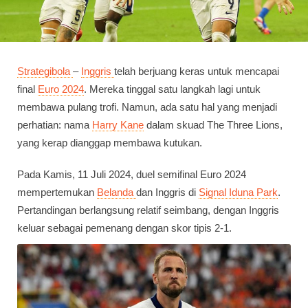
Strategibola
–
Inggris
telah berjuang keras untuk mencapai
final
Euro 2024
. Mereka tinggal satu langkah lagi untuk
membawa pulang trofi. Namun, ada satu hal yang menjadi
perhatian: nama
Harry Kane
dalam skuad The Three Lions,
yang kerap dianggap membawa kutukan.
Pada Kamis, 11 Juli 2024, duel semifinal Euro 2024
mempertemukan
Belanda
dan Inggris di
Signal Iduna Park
.
Pertandingan berlangsung relatif seimbang, dengan Inggris
keluar sebagai pemenang dengan skor tipis 2-1.