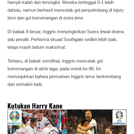
hampir kalah dan tersingkir. Mereka tertinggal 0-1 lebih
dahulu, namun berhasil mencetak gol penyeimbang di injury
time dan gol kemenangan di extra time.
Di babak 8 besar, Inggris menyingkirkan Swiss lewat drama
adu penalti. Performa skuad Southgate sedikit lebih baik,
tetapi masih belum maksimal.
Terbaru, di babak semifinal, Inggris mencetak gol
kemenangan di akhir laga, pada menit ke-90. Ini
menunjukkan bahwa permainan Inggris terus berkembang
dan semakin baik.
Kutukan Harry Kane